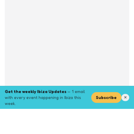
Get the weekly Ibiza Updates
— 1 email
with every event happening in Ibiza this
Subscribe
✕
week.